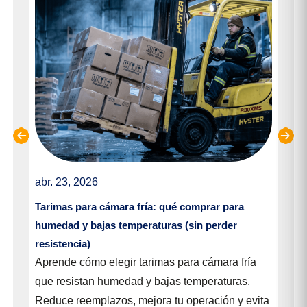
abr. 23, 2026
mar
para
Tarimas para cámara fría: qué comprar para
¿Qu
humedad y bajas temperaturas (sin perder
dec
resistencia)
Apr
Aprende cómo elegir tarimas para cámara fría
cor
que resistan humedad y bajas temperaturas.
n
Evi
Reduce reemplazos, mejora tu operación y evita
indu