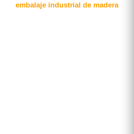
embalaje industrial de madera
En este espacio encontrarás noticias sobre
soluciones de empaque y embalaje en
madera, beneficios de las tarimas de madera,
además de información y consejos para
optimizar tus operaciones de logística
mediante el uso de contenedores
personalizados de madera o cartón.