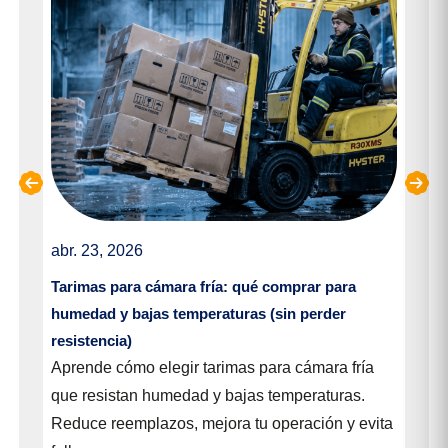
abr. 23, 2026
mar
para
Tarimas para cámara fría: qué comprar para
¿Qu
humedad y bajas temperaturas (sin perder
dec
resistencia)
Apr
Aprende cómo elegir tarimas para cámara fría
cor
que resistan humedad y bajas temperaturas.
n
Evi
Reduce reemplazos, mejora tu operación y evita
indu